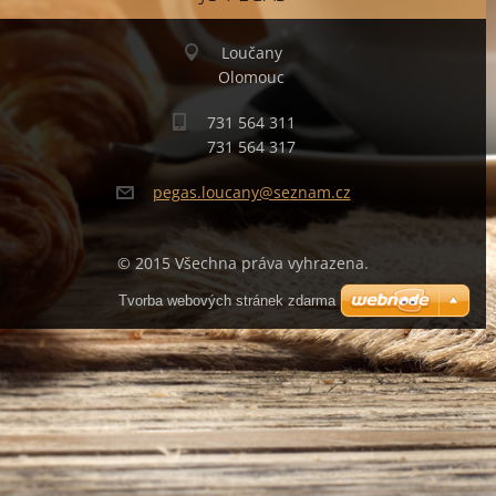
Loučany
Olomouc
731 564 311
731 564 317
pegas.lo
ucany@se
znam.cz
© 2015 Všechna práva vyhrazena.
Tvorba webových stránek zdarma