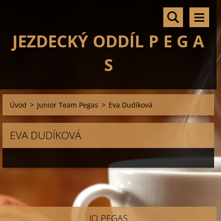
JEZDECKÝ ODDÍL P E G A
S
Úvod
>
Junior Team Pegas
>
Eva Dudíková
EVA DUDÍKOVÁ
JO PEGAS