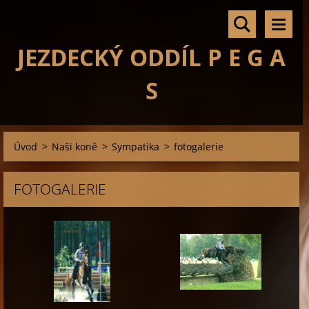
JEZDECKÝ ODDÍL P E G A
S
Úvod
>
Naši koně
>
Sympatika
>
fotogalerie
FOTOGALERIE