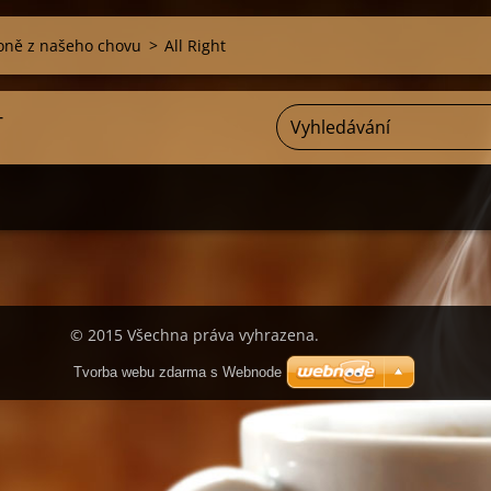
oně z našeho chovu
>
All Right
T
© 2015 Všechna práva vyhrazena.
Tvorba webu zdarma s Webnode