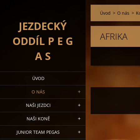
Úvod
>
O nás
>
K
JEZDECKÝ
AFRIKA
ODDÍL P E G
A S
ÚVOD
O NÁS
NAŠI JEZDCI
NAŠI KONĚ
JUNIOR TEAM PEGAS