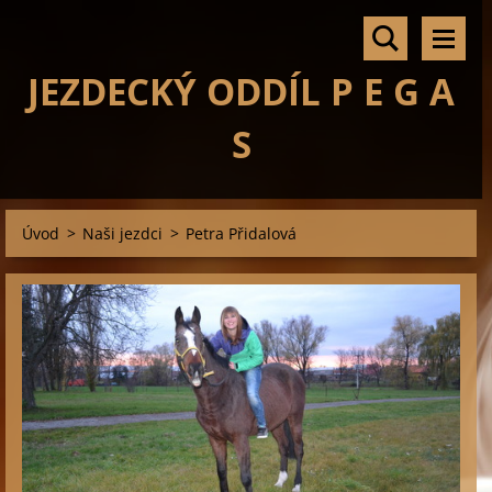
JEZDECKÝ ODDÍL P E G A
S
Úvod
>
Naši jezdci
>
Petra Přidalová