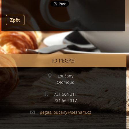
Zpět
JO PEGAS
Loučany
Olomouc
731 564 311
731 564 317
pegas.lo
ucany@se
znam.cz