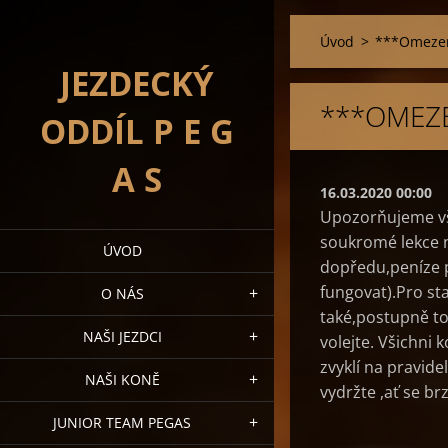
Úvod
>
***Omezen
JEZDECKÝ
***OMEZE
ODDÍL P E G
A S
16.03.2020 00:00
Upozorňujeme vš
soukromé lekce n
ÚVOD
dopředu,peníze 
fungovat).Pro sta
O NÁS
také,postupně to
NAŠI JEZDCI
volejte. Všichni 
zvyklí na pravid
NAŠI KONĚ
vydržte ,ať se br
JUNIOR TEAM PEGAS