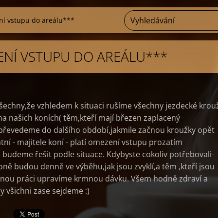
í vstupu do areálu***
NÍ VSTUPU DO AREÁLU***
echny,že vzhledem k situaci rušíme všechny jezdecké krou
a našich koních( těm,kteří mají březen zaplacený
převedeme do dalšího období,jakmile začnou kroužky opět
tní - majitele koní - platí omezení vstupu prozatím
 budeme řešit podle situace. Kdybyste cokoliv potřebovali-
koně budou denně ve výběhu,jak jsou zvyklí,a těm ,kteří jsou
elnou práci upravíme krmnou dávku. Všem hodně zdraví a
zy všichni zase sejdeme :)