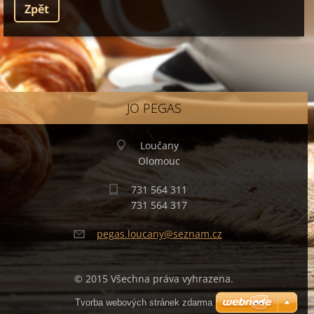
Zpět
JO PEGAS
Loučany
Olomouc
731 564 311
731 564 317
pegas.lo
ucany@se
znam.cz
© 2015 Všechna práva vyhrazena.
Tvorba webových stránek zdarma