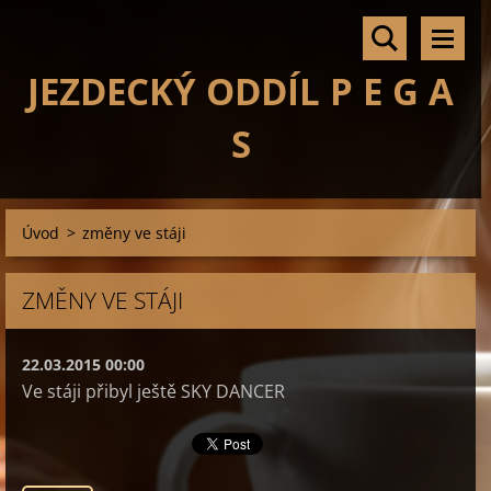
JEZDECKÝ ODDÍL P E G A
S
Úvod
>
změny ve stáji
ZMĚNY VE STÁJI
22.03.2015 00:00
Ve stáji přibyl ještě SKY DANCER